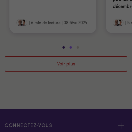
décembre
|
6 min de lecture
|
08 févr. 2024
|
5 
Aller
Aller
Aller
à
à
à
la
la
la
Voir plus
diapositive
diapositive
diapositive
1
2
3
sur
sur
sur
3
3
3
CONNECTEZ-VOUS