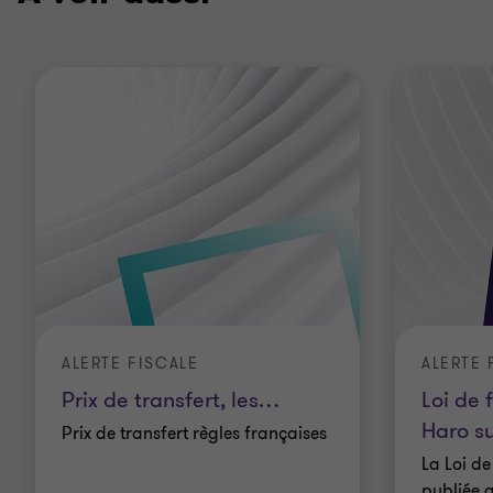
ALERTE FISCALE
ALERTE 
Prix de transfert, les
…
Loi de 
Haro su
Prix de transfert règles françaises
La Loi de
publiée a