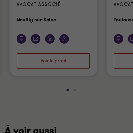
AVOCAT ASSOCIÉ
AVOCAT
Bureau
Neuilly-sur-Seine
Toulous
Voir le profil
Aller
Aller
à
à
la
la
diapositive
diapositive
1
2
sur
sur
À voir aussi
2
2