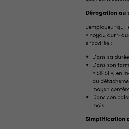
Dérogation au s
L’employeur qui 
« noyau dur » au
encadrée :
Dans sa durée 
Dans son forma
« SIPSI », en 
du détachement
moyen conféran
Dans son calend
mois.
Simplification