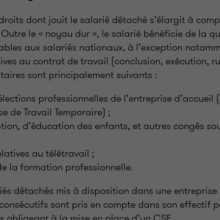
droits dont jouit le salarié détaché s’élargit à comp
utre le « noyau dur », le salarié bénéficie de la qu
cables aux salariés nationaux, à l’exception notam
ives au contrat de travail (conclusion, exécution, ru
taires sont principalement suivants :
lections professionnelles de l’entreprise d’accueil (
se de Travail Temporaire) ;
ion, d’éducation des enfants, et autres congés sou
latives au télétravail ;
 la formation professionnelle.
riés détachés mis à disposition dans une entreprise
onsécutifs sont pris en compte dans son effectif p
iés obligeant à la mise en place d’un CSE.