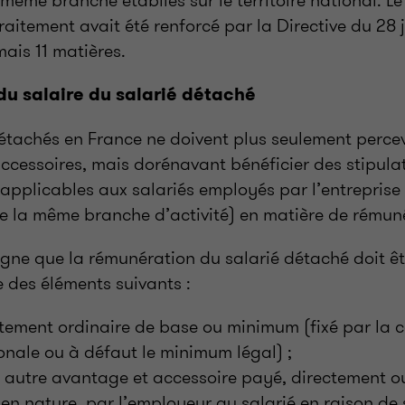
 même branche établies sur le territoire national. L
raitement avait été renforcé par la Directive du 28 j
is 11 matières.
du salaire du salarié détaché
détachés en France ne doivent plus seulement percevo
ccessoires, mais dorénavant bénéficier des stipula
applicables aux salariés employés par l’entreprise
de la même branche d’activité) en matière de rémun
ligne que la rémunération du salarié détaché doit ê
 des éléments suivants :
itement ordinaire de base ou minimum (fixé par la 
ionale ou à défaut le minimum légal) ;
t autre avantage et accessoire payé, directement o
en nature, par l’employeur au salarié en raison de 