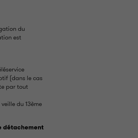
gation du
tion est
éléservice
tif (dans le cas
te par tout
a veille du 13ème
de détachement