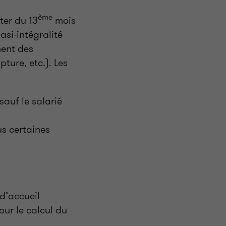
ème
ter du 13
mois
asi-intégralité
ment des
pture, etc.). Les
sauf le salarié
s certaines
 d’accueil
our le calcul du