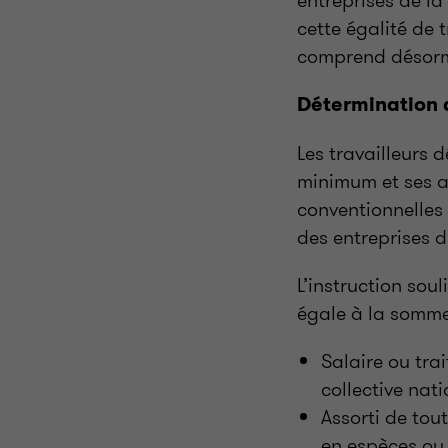
entreprises de la
cette égalité de t
comprend désorma
Détermination 
Les travailleurs 
minimum et ses a
conventionnelles 
des entreprises 
L’instruction sou
égale à la somme
Salaire ou tra
collective nat
Assorti de tou
en espèces ou 