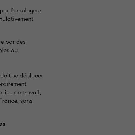
 par l’employeur
umulativement
re par des
bles au
 doit se déplacer
porairement
lieu de travail,
 France, sans
es