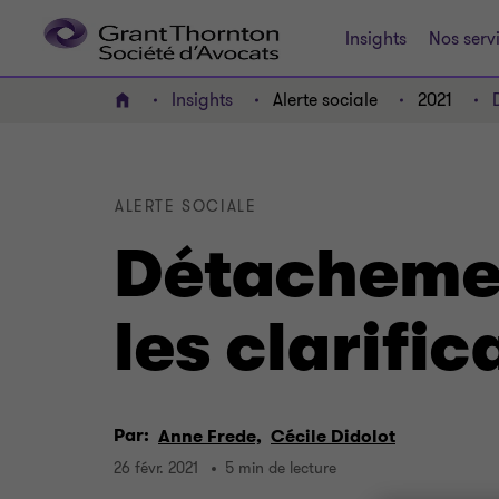
Insights
Nos serv
Insights
Alerte sociale
2021
ACCUEIL
ALERTE SOCIALE
Détachemen
les clarifi
Par:
Anne Frede,
Cécile Didolot
26 févr. 2021
5 min de lecture