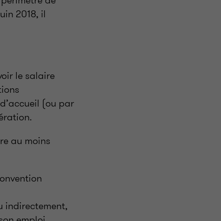
e périmètre de
uin 2018, il
ir le salaire
tions
 d’accueil (ou par
ération.
tre au moins
convention
u indirectement,
son emploi.