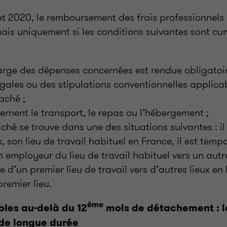
let 2020, le remboursement des frais professionnels
mais uniquement si les conditions suivantes sont c
arge des dépenses concernées est rendue obligatoi
égales ou des stipulations conventionnelles applica
aché ;
ernent le transport, le repas ou l’hébergement ;
aché se trouve dans une des situations suivantes : il
s, son lieu de travail habituel en France, il est tem
 employeur du lieu de travail habituel vers un autre 
e d’un premier lieu de travail vers d’autres lieux en
premier lieu.
ème
bles au-delà du 12
mois de détachement : l
de longue durée