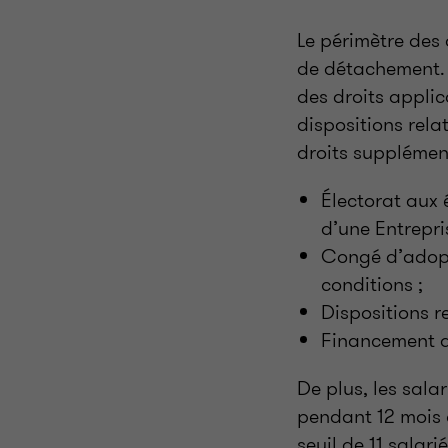
Le périmètre des 
de détachement. O
des droits appli
dispositions relat
droits supplémen
Électorat aux é
d’une Entrepri
Congé d’adopt
conditions ;
Dispositions re
Financement de
De plus, les sala
pendant 12 mois c
seuil de 11 salar