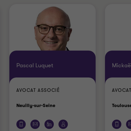
Pascal Luquet
Mickaë
AVOCAT ASSOCIÉ
AVOCAT
Bureau
Neuilly-sur-Seine
Toulous