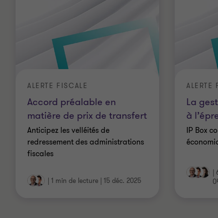
ALERTE FISCALE
Accord préalable en
La gest
matière de prix de transfert
à l’épr
Anticipez les velléités de
IP Box co
redressement des administrations
économiq
fiscales
|
|
1 min de lecture
|
15 déc. 2025
0