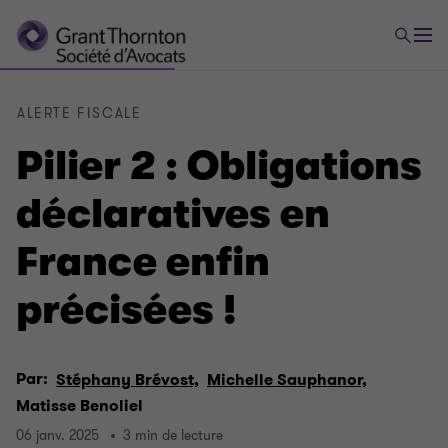
ALERTE FISCALE
Pilier 2 : Obligations
déclaratives en
France enfin
précisées !
Par:
Stéphany Brévost,
Michelle Sauphanor,
Matisse Benoliel
06 janv. 2025
3 min de lecture