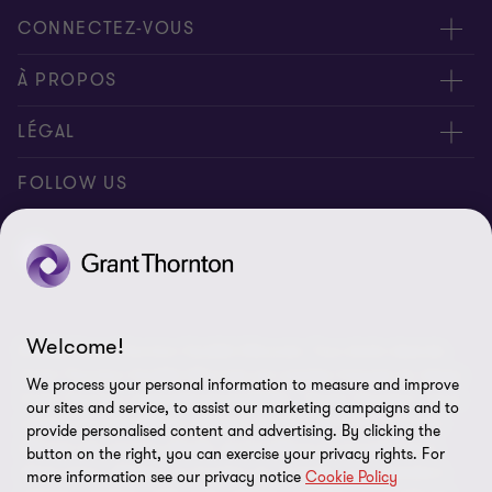
CONNECTEZ-VOUS
Rencontrez nos experts
À PROPOS
Contactez-nous
Grant Thornton Société d’Avocats
LÉGAL
Nos bureaux
People & Culture
Disclaimer
FOLLOW US
Presse
Mentions légales
Conditions générales de services
Charte de protection des Données Personnelles
Welcome!
© 2026 Grant Thornton Société d’Avocats. Tous droits réservés.
Plan du site
Grant Thornton Société d’Avocats est member français du réseau
We process your personal information to measure and improve
Grant Thornton International Ltd (GTIL). “Grant Thornton” est la
Préférences en matière de cookies
our sites and service, to assist our marketing campaigns and to
marque sous laquelle les cabinets membres de Grant Thornton
provide personalised content and advertising. By clicking the
délivrent des services d’Audit, de Fiscalité et de Conseil à leurs
button on the right, you can exercise your privacy rights. For
clients et/ou, désigne, en fonction du contexte, un ou plusieurs
more information see our privacy notice
Cookie Policy