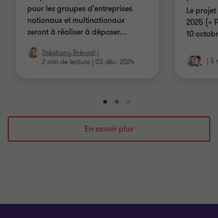
pour les groupes d’entreprises
Le projet
nationaux et multinationaux
2025 (« P
seront à réaliser à déposer
…
10 octobr
Stéphany Brévost
|
|
5 
2 min de lecture
|
03 déc. 2024
Aller
Aller
Aller
à
à
à
la
la
la
En savoir plus
diapositive
diapositive
diapositive
1
2
3
sur
sur
sur
3
3
3