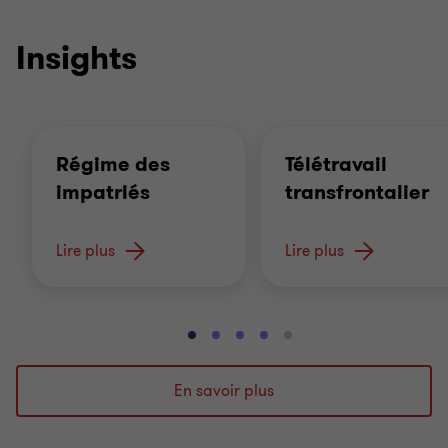
Insights
Régime des
Télétravail
impatriés
transfrontalier
Lire plus
Lire plus
Aller
Aller
Aller
Aller
Aller
à
à
à
à
à
la
la
la
la
la
En savoir plus
diapositive
diapositive
diapositive
diapositive
diapositive
1
2
3
4
5