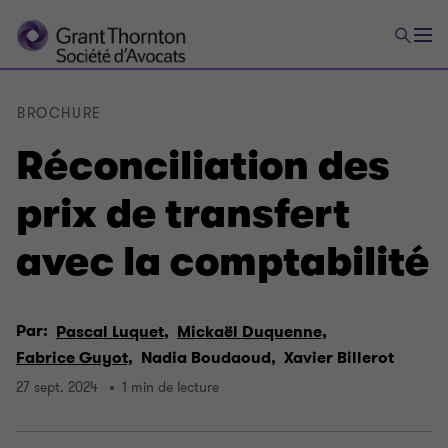
BROCHURE
Réconciliation des
prix de transfert
avec la comptabilité
Par:
Pascal Luquet,
Mickaël Duquenne,
Fabrice Guyot,
Nadia Boudaoud,
Xavier Billerot
27 sept. 2024
1 min de lecture