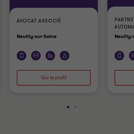
PARTNE
AVOCAT ASSOCIÉ
AUTOM
Bureau
Neuilly-sur-Seine
Neuilly-
Voir le profil
Aller
Aller
à
à
la
la
diapositive
diapositive