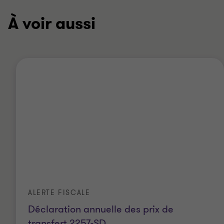
1
2
sur
sur
À voir aussi
2
2
ALERTE FISCALE
Déclaration annuelle des prix de
transfert 2257-SD