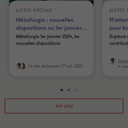
ALERTE SOCIALE
ALERTE 
Métallurgie : nouvelles
N’atten
dispositions au 1er janvier
…
pour bo
Métallurgie 1er janvier 2024, les
Rupture 
nouvelles dispositions
contribu
Carol
|
4 min de lecture
|
17 oct. 2023
4 min
Aller
Aller
Aller
à
à
à
la
la
la
Voir plus
diapositive
diapositive
diapositive
1
2
3
sur
sur
sur