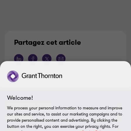
Partagez cet article
Welcome!
CONNECTEZ-VOUS
We process your personal information to measure and improve
our sites and service, to assist our marketing campaigns and to
Rencontrez nos experts
À PROPOS
provide personalised content and advertising. By clicking the
button on the right, you can exercise your privacy rights. For
Contactez-nous