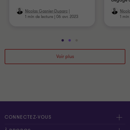
dégage d
Nicolas Gasnier-Duparc
|
Nicol
1 min de lecture
|
06 avr. 2023
1 min
Aller
Aller
Aller
à
à
à
la
la
la
Voir plus
diapositive
diapositive
diapositive
1
2
3
sur
sur
sur
3
3
3
CONNECTEZ-VOUS