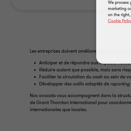
We process y
marketing ca
on the right
Cookie Polic
Les entreprises doivent améliorer et adapter leur 
Anticiper et de répondre aux impacts fiscau
Réduire autant que possible, mais sans ris
Faciliter la circulation du cash au sein de v
Développer des outils adaptés de
reporting
Nos avocats vous accompagnent dans la structura
de Grant Thornton International pour coordonne
internationales que locales.