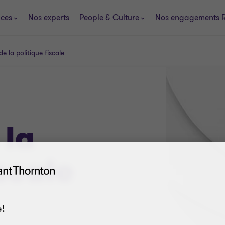
ices
Nos experts
People & Culture
Nos engagements 
de la politique fiscale
 la
iscale
!