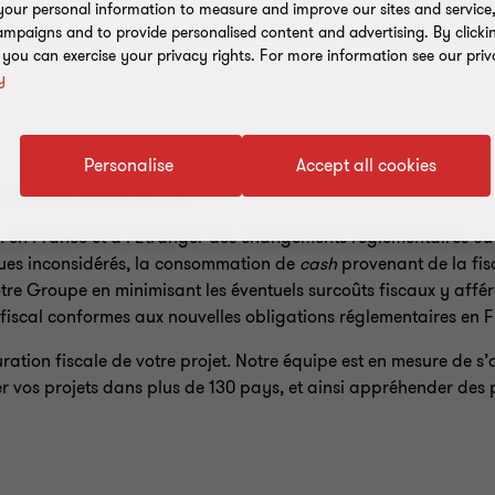
our personal information to measure and improve our sites and service, 
mpaigns and to provide personalised content and advertising. By clicki
, you can exercise your privacy rights. For more information see our priv
y
Personalise
Accept all cookies
politique fiscale afin de
:
x en France et à l’Etranger des changements réglementaires ou
ques inconsidérés, la consommation de
cash
provenant de la fisc
otre Groupe en minimisant les éventuels surcoûts fiscaux y affér
fiscal conformes aux nouvelles obligations réglementaires en Fr
tion fiscale de votre projet. Notre équipe est en mesure de s’
r vos projets dans plus de 130 pays, et ainsi appréhender des