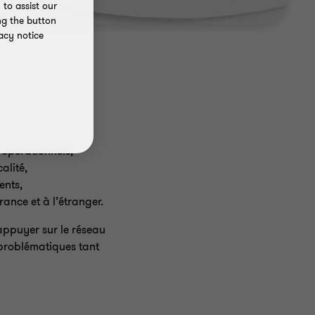
to assist our
ng the button
acy notice
 opérationnels,
alité,
ents,
ance et à l’étranger.
appuyer sur le réseau
 problématiques tant