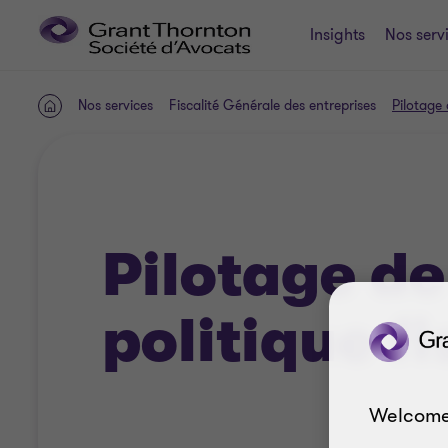
Insights
Nos serv
Nos services
Fiscalité Générale des entreprises
Pilotage 
ACCUEIL
Pilotage de
politique f
Welcome