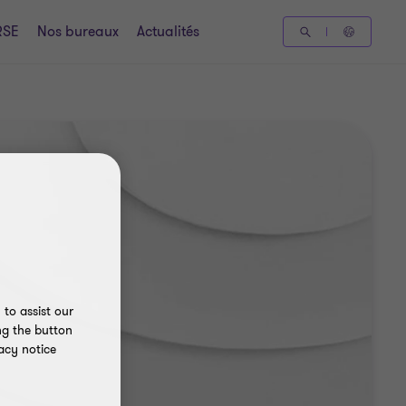
RSE
Nos bureaux
Actualités
to assist our
ng the button
acy notice