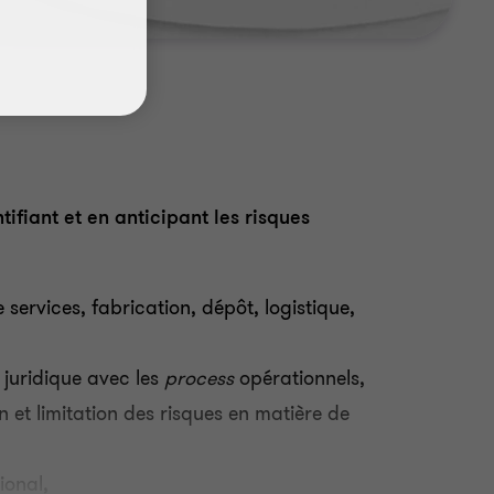
fiant et en anticipant les risques
services, fabrication, dépôt, logistique,
 juridique avec les
process
opérationnels,
n et limitation des risques en matière de
ional,