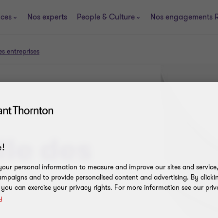
ices
Nos experts
People & Culture
Nos engagements 
es entreprises
lle des
!
our personal information to measure and improve our sites and service, 
s
mpaigns and to provide personalised content and advertising. By clicki
, you can exercise your privacy rights. For more information see our priv
y