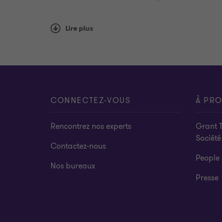
Formation des équipes opérationnelles 
Lire plus
CONNECTEZ-VOUS
À PR
Rencontrez nos experts
Grant 
Société
Contactez-nous
People 
Nos bureaux
Presse