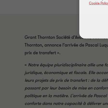
Cookie Polic
Grant Thornton Société d’Avocats, cabinet
Thornton, annonce l’arrivée de Pascal Luque
prix de transfert ».
«
Notre équipe pluridisciplinaire allie une f
juridique, économique et fiscale. Elle acc
leurs projets de prix de transfert : de la dé
passant par leur besoin de mise en conformi
politique en la matière. L’arrivée de Pasca
conforte dans notre capacité à délivrer u