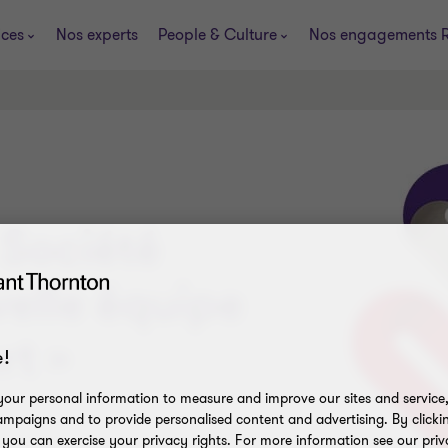
ices
Nos experts
People & Culture
Nos engagements 
Société
velle équipe
rt »
!
our personal information to measure and improve our sites and service, 
mpaigns and to provide personalised content and advertising. By clicki
, you can exercise your privacy rights. For more information see our priv