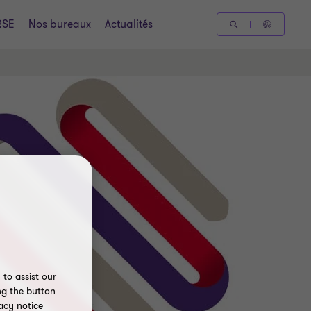
RSE
Nos bureaux
Actualités
to assist our
ng the button
acy notice