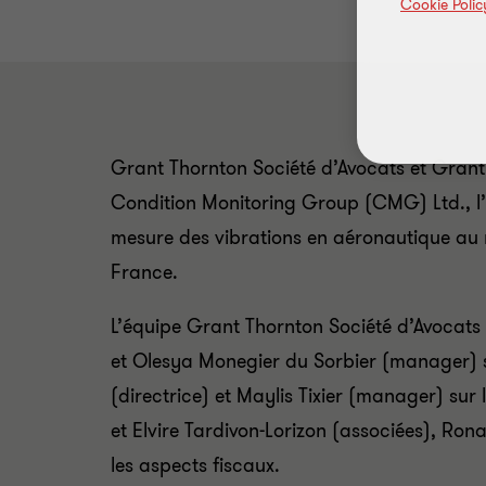
Cookie Polic
Grant Thornton Société d’Avocats et Grant 
Condition Monitoring Group (CMG) Ltd., l’
mesure des vibrations en aéronautique au 
France.
L’équipe Grant Thornton Société d’Avocat
et Olesya Monegier du Sorbier (manager) 
(directrice) et Maylis Tixier (manager) sur
et Elvire Tardivon-Lorizon (associées), R
les aspects fiscaux.