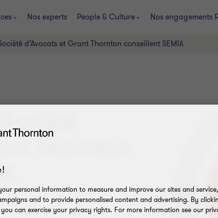
ices
Nos experts
People & Culture
Nos engagements 
ociété d’Avocats et Grant Thornton conseillent SEMIA
Société
ant Thornton
IA
!
our personal information to measure and improve our sites and service, 
mpaigns and to provide personalised content and advertising. By clicki
, you can exercise your privacy rights. For more information see our priv