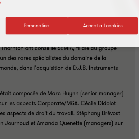
y
Personalise
Accept all cookies
Thornton ont conseillé SEMIA, filiale du groupe
un des rares spécialistes du domaine de la
monde, dans l’acquisition de D.J.B. Instruments
s était composée de Marc Huynh (senior manager)
sur les aspects Corporate/M&A. Cécile Didolot
 les aspects de droit du travail. Stéphany Brévost
onan Journoud et Amanda Quenette (managers) sur