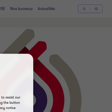
RSE
Nos bureaux
Actualités
to assist our
ng the button
acy notice